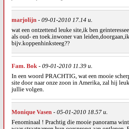
marjolijn
-
09-01-2010 17.14 u.
wat een ontzettend leuke site,ik ben geinteresse
als oud- en toek.inwoner van leiden,doorgaan,i
bijv.koppenhinksteeg??
Fam. Bok
-
09-01-2010 11.39 u.
In een woord PRACHTIG, wat een mooie scherpe 
site door naar onze zoon in Amerika, zal hij leu
jullie volgen.
Monique Vasen
-
05-01-2010 18.57 u.
Fenominaal ! Prachtig die mooie panorama winte
waar straatnamen hun oorsprong aan ontlenen. Ec