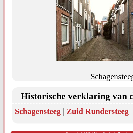
Schagenstee
Historische verklaring van 
Schagensteeg
|
Zuid Rundersteeg