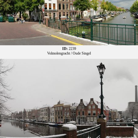
ID:
2239
Volmolengracht / Oude Singel