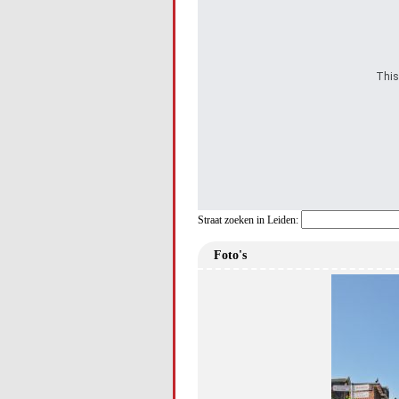
This
Straat zoeken in Leiden:
Foto's