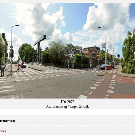
ID:
2876
Admiraalsweg / Lage Rijndijk
aatnamen
sweg