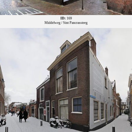
ID:
169
Middelweg / Sint Pancrassteeg