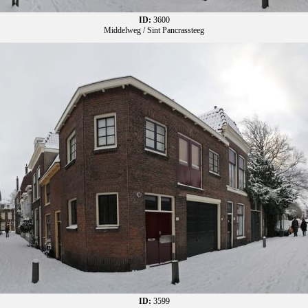
ID:
3600
Middelweg / Sint Pancrassteeg
ID:
3599