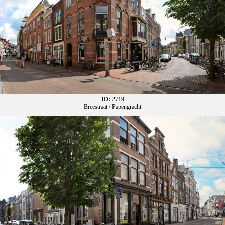
ID:
2719
Breestraat / Papengracht