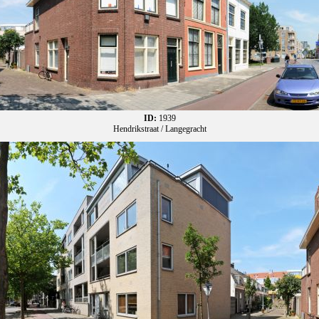
ID:
1939
Hendrikstraat / Langegracht