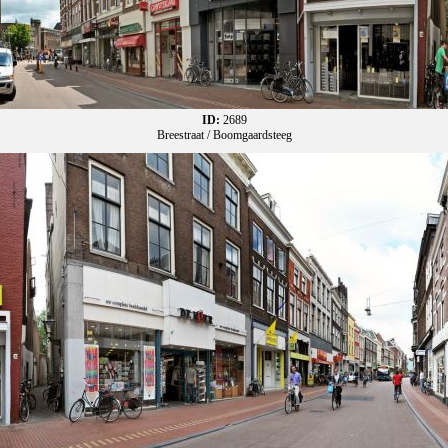
ID:
2689
Breestraat / Boomgaardsteeg