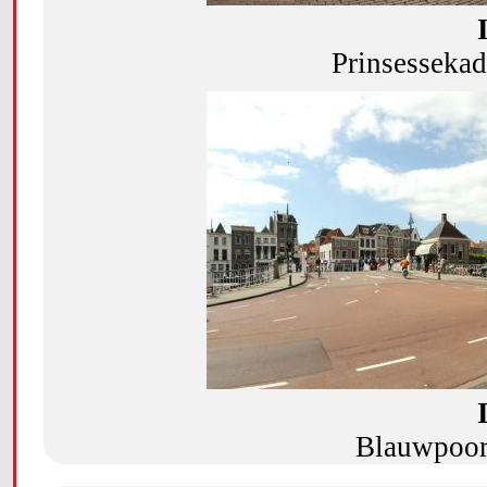
Prinsesseka
Blauwpoort