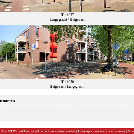
ID:
1057
Langegracht / Huigstraat
ID:
1058
Huigstraat / Langegracht
aatnamen
 © 2009 Wilbert Devilee || Alle rechten voorbehouden || Ontwerp en realisatie:
websiteman
||
Stra